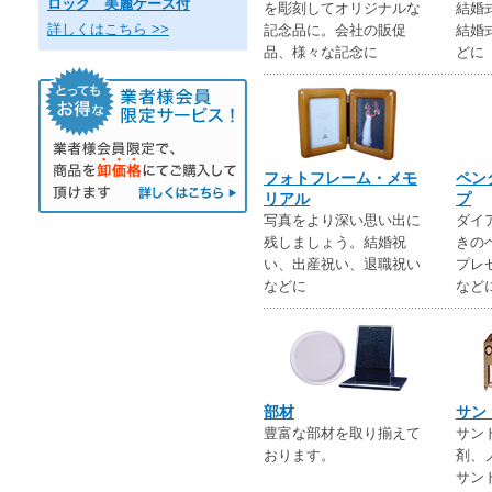
ロック 美麗ケース付
を彫刻してオリジナルな
結婚
詳しくはこちら >>
記念品に。会社の販促
結婚
品、様々な記念に
どに
フォトフレーム・メモ
ペン
リアル
プ
写真をより深い思い出に
ダイ
残しましょう。結婚祝
きの
い、出産祝い、退職祝い
プレ
などに
など
部材
サン
豊富な部材を取り揃えて
サン
おります。
剤、
サン