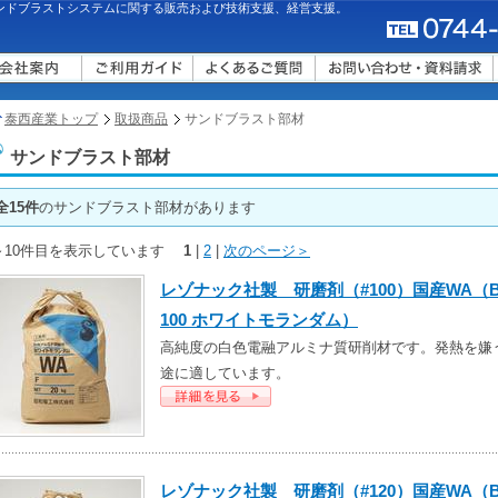
ンドブラストシステムに関する販売および技術支援、経営支援。
泰西産業トップ
取扱商品
サンドブラスト部材
サンドブラスト部材
全15件
のサンドブラスト部材があります
～10件目を表示しています
1
|
2
|
次のページ＞
レゾナック社製 研磨剤（#100）国産WA（B
100 ホワイトモランダム）
高純度の白色電融アルミナ質研削材です。発熱を嫌
途に適しています。
レゾナック社製 研磨剤（#120）国産WA（B