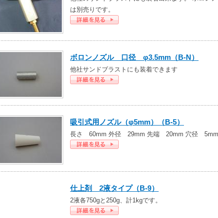
は別売りです。
ボロンノズル 口径 φ3.5mm（B-N）
他社サンドブラストにも装着できます
吸引式用ノズル（φ5mm）（B-5）
長さ 60mm 外径 29mm 先端 20mm 穴径 5m
仕上剤 2液タイプ（B-9）
2液各750gと250g、計1kgです。