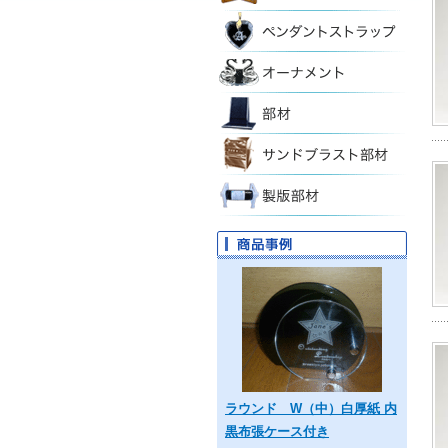
ラウンド W（中）白厚紙 内
黒布張ケース付き