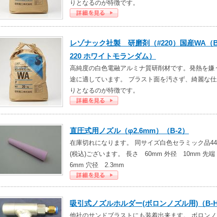
りとなるのが特徴です。
レゾナック社製 研磨剤（#220）国産WA（B
220 ホワイトモランダム）
高純度の白色電融アルミナ質研削材です。発熱を嫌
途に適しています。 ブラスト面を汚さず、綺麗な仕
りとなるのが特徴です。
直圧式用ノズル（φ2.6mm）（B-2）
在庫切れになります。 同サイズ白色セラミック品44
(税込)ございます。 長さ 60mm 外径 10mm 先
6mm 穴径 2.3mm
吸引式ノズルホルダー(ボロンノズル用)（B-
他社のサンドブラストにも装着出来ます。 ボロンノ