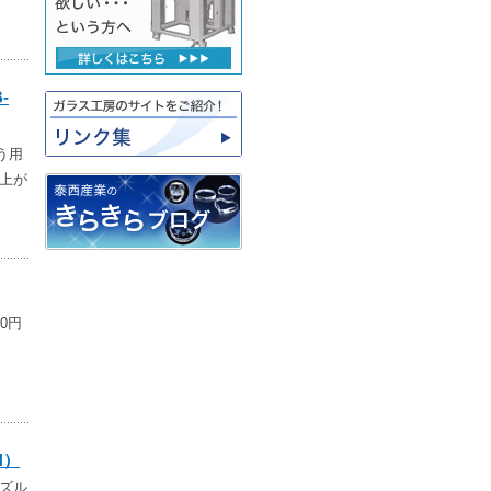
-
う用
上が
0円
端
H）
ズル