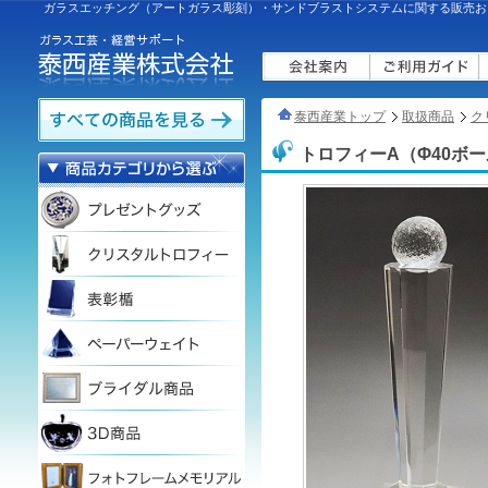
ガラスエッチング（アートガラス彫刻）・サンドブラストシステムに関する販売お
泰西産業トップ
取扱商品
ク
トロフィーA（Φ40ボ