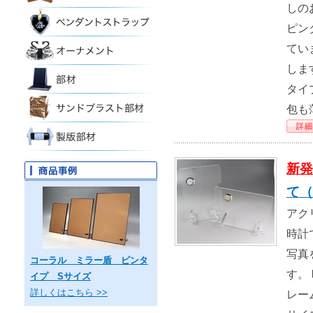
しの
ピン
てい
しま
タイ
包も
新発
て（
アク
時計
写真
コーラル ミラー盾 ピンタ
す。
イプ Sサイズ
詳しくはこちら >>
レー