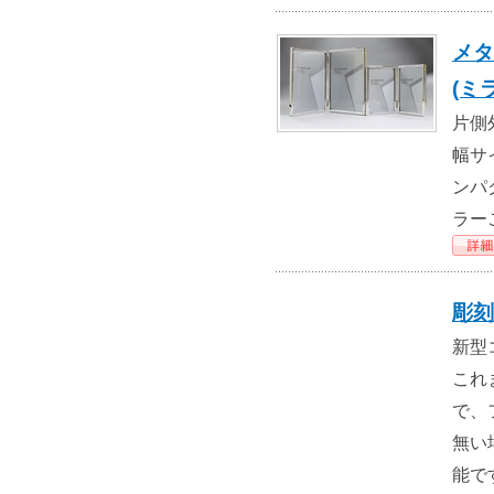
メタ
(ミ
片側外
幅サ
ンパ
ラー
彫刻
新型
これ
で、
無い
能で