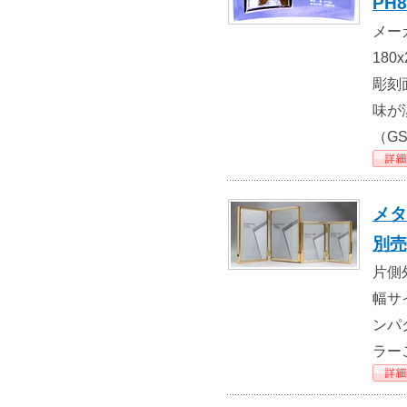
PH8
メー
18
彫刻
味が
（G
メタ
別売
片側外
幅サ
ンパ
ラー