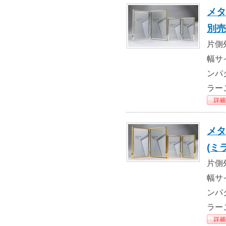
メタ
別売
片側外
幅サ
ンパ
ラー
メタ
(ミ
片側外
幅サ
ンパ
ラー