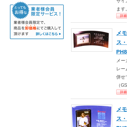
サイ
ます
メモ
ス・
PH8
メー
レー
併せ
（G
メモ
ス・