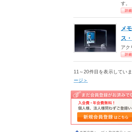
す。
メモ
ス・
アク
11～20件目を表示して
ージ＞