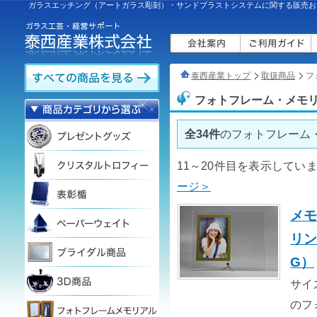
ガラスエッチング（アートガラス彫刻）・サンドブラストシステムに関する販売お
泰西産業トップ
取扱商品
フ
フォトフレーム・メモ
全34件
のフォトフレーム
11～20件目を表示して
ージ＞
メモ
リン
G）
サイズ
のフ