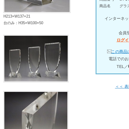
商品名
グラ
H213×W137×21
インターネッ
台のみ：H35×W100×50
会員
ログイ
この商品
電話でのお
TEL／
＜＜ 