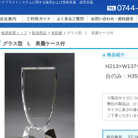
ンドブラストシステムに関する販売および技術支援、経営支援。
泰西産業トップ
取扱商品
表彰楯
グラス型 L 美麗ケース付
グラス型 L 美麗ケース付
H213×W137
台のみ：H35×
※製品サイズにつ
弊社の製品は、ひ
サイズに多少の違
ご了承くださいま
商品番号
ST-14