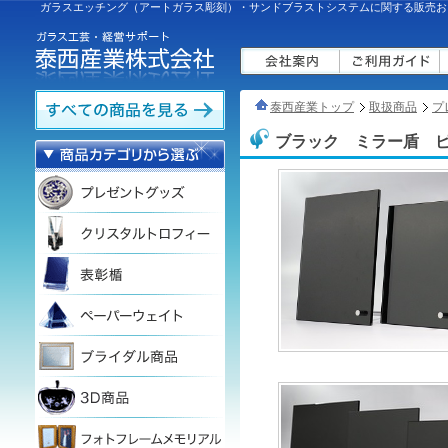
ガラスエッチング（アートガラス彫刻）・サンドブラストシステムに関する販売お
泰西産業トップ
取扱商品
プ
ブラック ミラー盾 